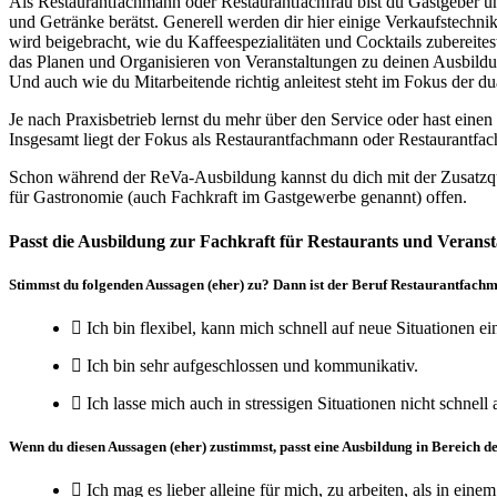
Als Restaurantfachmann oder Restaurantfachfrau bist du Gastgeber u
und Getränke berätst. Generell werden dir hier einige Verkaufstechn
wird beigebracht, wie du Kaffeespezialitäten und Cocktails zubereite
das Planen und Organisieren von Veranstaltungen zu deinen Ausbildu
Und auch wie du Mitarbeitende richtig anleitest steht im Fokus der d
Je nach Praxisbetrieb lernst du mehr über den Service oder hast eine
Insgesamt liegt der Fokus als Restaurantfachmann oder Restaurantfa
Schon während der ReVa-Ausbildung kannst du dich mit der Zusatzquali
für Gastronomie (auch Fachkraft im Gastgewerbe genannt) offen.
Passt die Ausbildung zur Fachkraft für Restaurants und Verans
Stimmst du folgenden Aussagen (eher) zu? Dann ist der Beruf Restaurantfach
Ich bin flexibel, kann mich schnell auf neue Situationen ei
Ich bin sehr aufgeschlossen und kommunikativ.
Ich lasse mich auch in stressigen Situationen nicht schnell
Wenn du diesen Aussagen (eher) zustimmst, passt eine Ausbildung in Bereich de
Ich mag es lieber alleine für mich, zu arbeiten, als in ein