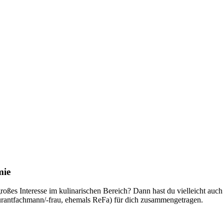
mie
st großes Interesse im kulinarischen Bereich? Dann hast du vielleicht a
urantfachmann/-frau, ehemals ReFa) für dich zusammengetragen.