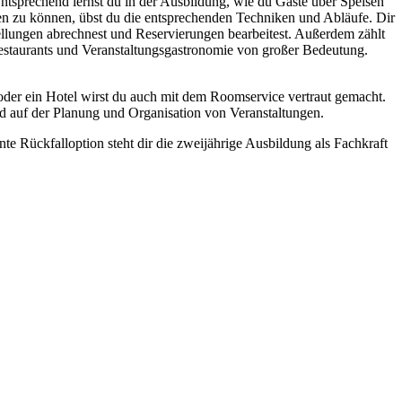
tsprechend lernst du in der Ausbildung, wie du Gäste über Speisen
ren zu können, übst du die entsprechenden Techniken und Abläufe. Dir
stellungen abrechnest und Reservierungen bearbeitest. Außerdem zählt
estaurants und Veranstaltungsgastronomie von großer Bedeutung.
 oder ein Hotel wirst du auch mit dem Roomservice vertraut gemacht.
d auf der Planung und Organisation von Veranstaltungen.
e Rückfalloption steht dir die zweijährige Ausbildung als Fachkraft