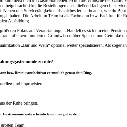
nd kümmerst dich im Gastronomiebetrieb um die Wünsche der Gäste. En
iken beigebracht. Um die Bestellungen anschließend fachgerecht servie
st. Neben den Servicetätigkeiten als solches lernst du auch, wie du Be
ngsinhalten. Die Arbeit im Team ist als Fachmann bzw. Fachfrau für R
ualen Ausbildung.
n größeren Fokus auf Veranstaltungen. Handelt es sich um eine Pension
chfrau auf einem fundierten Grundwissen über Speisen und Getränke un
fikation „Bar und Wein“ optional weiter spezialisieren. Als sogenannt
taltungsgastronomie zu mir?
mann bzw. Restaurantfachfrau vermutlich genau dein Ding.
nstellen und improvisieren.
 aus der Ruhe bringen.
r Gastronomie wahrscheinlich nicht so gut zu dir.
em großen Team.