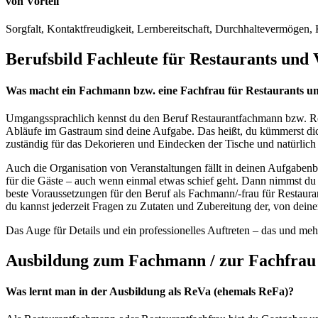
von Vorteil
Sorgfalt, Kontaktfreudigkeit, Lernbereitschaft, Durchhaltevermögen, K
Berufsbild Fachleute für Restaurants und
Was macht ein Fachmann bzw. eine Fachfrau für Restaurants u
Umgangssprachlich kennst du den Beruf Restaurantfachmann bzw. Res
Abläufe im Gastraum sind deine Aufgabe. Das heißt, du kümmerst dic
zuständig für das Dekorieren und Eindecken der Tische und natürli
Auch die Organisation von Veranstaltungen fällt in deinen Aufgabenb
für die Gäste – auch wenn einmal etwas schief geht. Dann nimmst d
beste Voraussetzungen für den Beruf als Fachmann/-frau für Restaura
du kannst jederzeit Fragen zu Zutaten und Zubereitung der, von dei
Das Auge für Details und ein professionelles Auftreten – das und me
Ausbildung zum Fachmann / zur Fachfrau 
Was lernt man in der Ausbildung als ReVa (ehemals ReFa)?